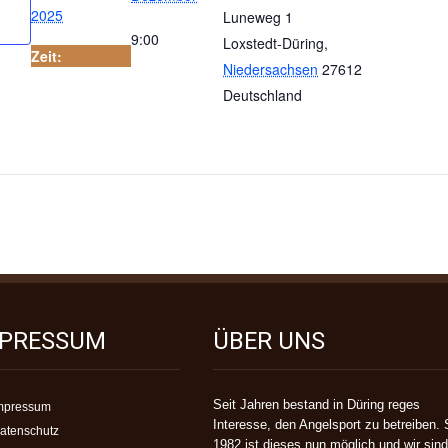
2025
Luneweg 1
9:00
Loxstedt-Düring
,
Zeit:
Niedersachsen
27612
Deutschland
MPRESSUM
ÜBER UNS
Seit Jahren bestand in Düring reges
mpressum
Interesse, den Angelsport zu betreiben. 
atenschutz
1982 ist dieses nun möglich und wir sind