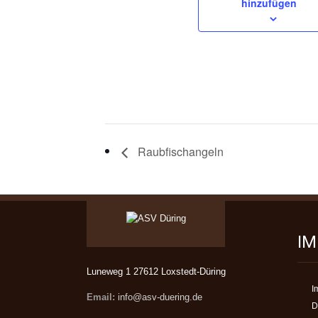
hinzufügen
Raubfischangeln
I
Luneweg 1 27612 Loxstedt-Düring
I
Email:
info@asv-duering.de
D