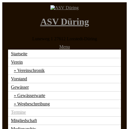
ASV Düring
Luneweg 1 27612 Loxstedt-Düring
Menu
Startseite
Verein
Vereinschronik
Vorstand
Gewässer
Gewässerwarte
Wegbeschreibung
Termine
Mitgliedschaft
Medienarchiv