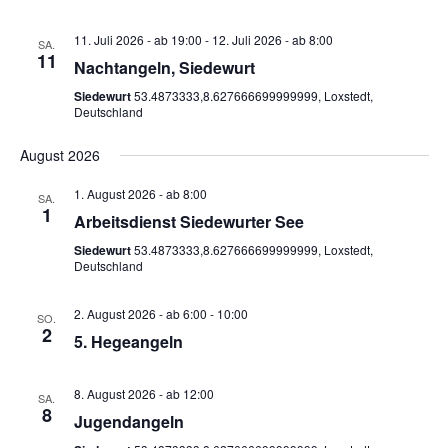
T
A
I
N
11. Juli 2026 - ab 19:00
-
12. Juli 2026 - ab 8:00
SA.
O
11
Nachtangeln, Siedewurt
S
N
Siedewurt
53.4873333,8.627666699999999, Loxstedt,
I
Deutschland
C
August 2026
H
1. August 2026 - ab 8:00
SA.
T
1
Arbeitsdienst Siedewurter See
E
Siedewurt
53.4873333,8.627666699999999, Loxstedt,
Deutschland
N
,
2. August 2026 - ab 6:00
-
10:00
SO.
2
N
5. Hegeangeln
A
8. August 2026 - ab 12:00
V
SA.
8
Jugendangeln
I