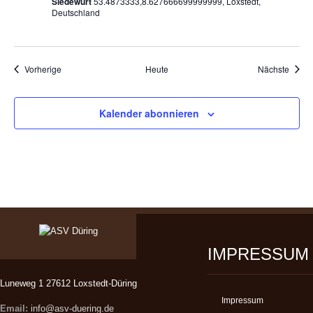
Siedewurt
53.4873333,8.627666699999999, Loxstedt,
G
Deutschland
A
T
Veranstaltungen
Veran
Vorherige
Heute
Nächste
I
O
Kalender abonnieren
N
IMPRESSUM
Luneweg 1 27612 Loxstedt-Düring
Impressum
Email:
info@asv-duering.de