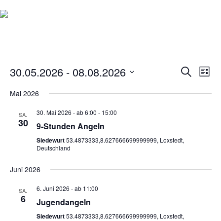
V
30.05.2026
 - 
08.08.2026
V
Suche
Liste
E
Datum
E
Mai 2026
R
wählen.
R
A
30. Mai 2026 - ab 6:00
-
15:00
SA.
A
N
30
9-Stunden Angeln
S
N
Siedewurt
53.4873333,8.627666699999999, Loxstedt,
T
Deutschland
S
A
T
Juni 2026
L
A
T
6. Juni 2026 - ab 11:00
SA.
U
6
L
Jugendangeln
N
T
Siedewurt
53.4873333,8.627666699999999, Loxstedt,