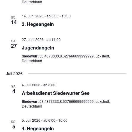
G
Deutschland
U
A
14. Juni 2026 - ab 6:00
-
10:00
N
N
SO.
14
3. Hegeangeln
S
G
I
E
C
27. Juni 2026 - ab 11:00
SA.
27
N
H
Jugendangeln
T
S
Siedewurt
53.4873333,8.627666699999999, Loxstedt,
Deutschland
E
U
N
Juli 2026
C
-
H
4. Juli 2026 - ab 8:00
N
SA.
4
Arbeitsdienst Siedewurter See
A
E
V
Siedewurt
53.4873333,8.627666699999999, Loxstedt,
U
Deutschland
I
N
G
5. Juli 2026 - ab 6:00
-
10:00
SO.
D
A
5
4. Hegeangeln