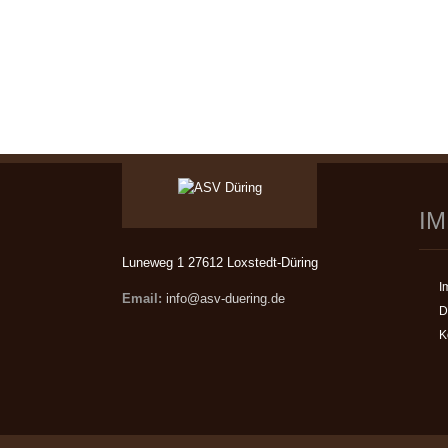
I
Luneweg 1 27612 Loxstedt-Düring
I
Email:
info@asv-duering.de
D
K