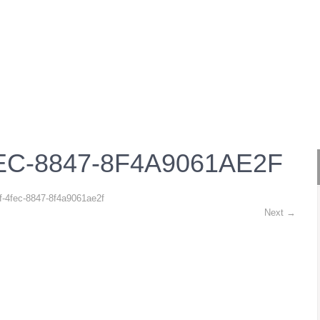
STARTSEITE
VEREIN
VORSTAND
GEWÄSSER
TERM
EC-8847-8F4A9061AE2F
f-4fec-8847-8f4a9061ae2f
Next
→