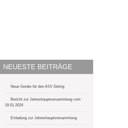
Luneweg 1 27612 Loxstedt-Düring
INE
MITGLIEDSCHAFT
MEDIENARCHIV
NEUESTE BEITRÄGE
Neue Geräte für den ASV Düring
Bericht zur Jahreshauptversammlung vom
19.01.2024
Einladung zur Jahreshauptversammlung