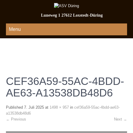
Luneweg 1 27612 Loxstedt-Düring
Menu
CEF36A59-55AC-4BDD-
AE63-A13538DB48D6
Published
7. Juli 2025
at
1498 × 957
in
cef36a59-55ac-4bdd-ae63-
a13538db48d6
←
Previous
Next
→